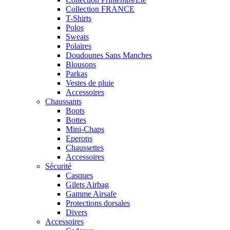
Collection FRANCE
T-Shirts
Polos
Sweats
Polaires
Doudounes Sans Manches
Blousons
Parkas
Vestes de pluie
Accessoires
Chaussants
Boots
Bottes
Mini-Chaps
Eperons
Chaussettes
Accessoires
Sécurité
Casques
Gilets Airbag
Gamme Airsafe
Protections dorsales
Divers
Accessoires