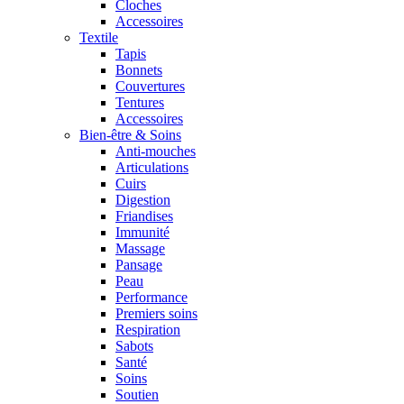
Cloches
Accessoires
Textile
Tapis
Bonnets
Couvertures
Tentures
Accessoires
Bien-être & Soins
Anti-mouches
Articulations
Cuirs
Digestion
Friandises
Immunité
Massage
Pansage
Peau
Performance
Premiers soins
Respiration
Sabots
Santé
Soins
Soutien