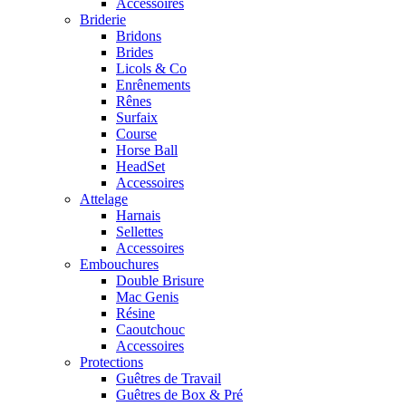
Accessoires
Briderie
Bridons
Brides
Licols & Co
Enrênements
Rênes
Surfaix
Course
Horse Ball
HeadSet
Accessoires
Attelage
Harnais
Sellettes
Accessoires
Embouchures
Double Brisure
Mac Genis
Résine
Caoutchouc
Accessoires
Protections
Guêtres de Travail
Guêtres de Box & Pré