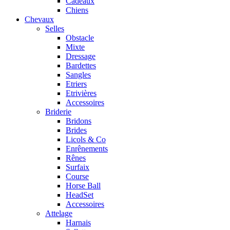
Cadeaux
Chiens
Chevaux
Selles
Obstacle
Mixte
Dressage
Bardettes
Sangles
Etriers
Etrivières
Accessoires
Briderie
Bridons
Brides
Licols & Co
Enrênements
Rênes
Surfaix
Course
Horse Ball
HeadSet
Accessoires
Attelage
Harnais