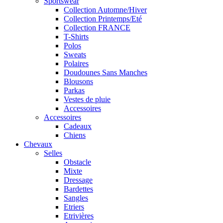
Sportswear
Collection Automne/Hiver
Collection Printemps/Eté
Collection FRANCE
T-Shirts
Polos
Sweats
Polaires
Doudounes Sans Manches
Blousons
Parkas
Vestes de pluie
Accessoires
Accessoires
Cadeaux
Chiens
Chevaux
Selles
Obstacle
Mixte
Dressage
Bardettes
Sangles
Etriers
Etrivières