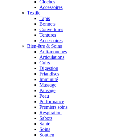
Cloches
Accessoires
Textile
Tapis
Bonnets
Couvertures
Tentures
Accessoires
Bien-être & Soins
Anti-mouches
Articulations
Cuirs
Digestion
Friandises
Immunité
Massage
Pansage
Peau
Performance
Premiers soins
Respiration
Sabots
Santé
Soins
Soutien