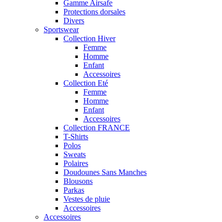
Gamme Airsafe
Protections dorsales
Divers
Sportswear
Collection Hiver
Femme
Homme
Enfant
Accessoires
Collection Eté
Femme
Homme
Enfant
Accessoires
Collection FRANCE
T-Shirts
Polos
Sweats
Polaires
Doudounes Sans Manches
Blousons
Parkas
Vestes de pluie
Accessoires
Accessoires