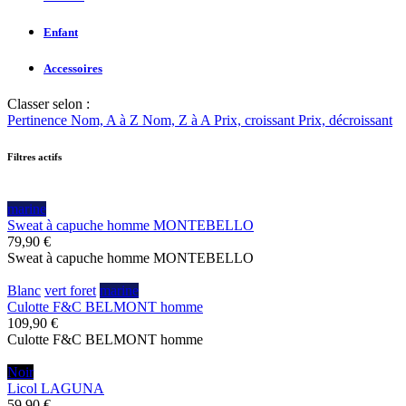
Enfant
Accessoires
Classer selon :
Pertinence
Nom, A à Z
Nom, Z à A
Prix, croissant
Prix, décroissant
Filtres actifs
marine
Sweat à capuche homme MONTEBELLO
79,90 €
Sweat à capuche homme MONTEBELLO
Blanc
vert foret
marine
Culotte F&C BELMONT homme
109,90 €
Culotte F&C BELMONT homme
Noir
Licol LAGUNA
59,90 €