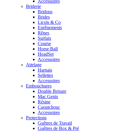
Accessoires
Briderie
Bridons
Brides
Licols & Co
Enrênements
Rênes
Surfaix
Course
Horse Ball
HeadSet
Accessoires
Attelage
Harnais
Sellettes
Accessoires
Embouchures
Double Brisure
Mac Genis
Résine
Caoutchouc
Accessoires
Protections
Guêtres de Travail
Guêtres de Box & Pré