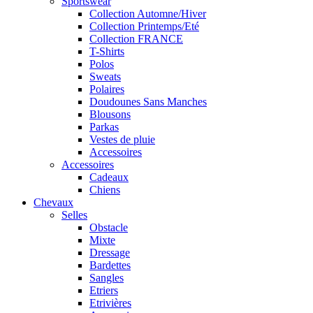
Sportswear
Collection Automne/Hiver
Collection Printemps/Eté
Collection FRANCE
T-Shirts
Polos
Sweats
Polaires
Doudounes Sans Manches
Blousons
Parkas
Vestes de pluie
Accessoires
Accessoires
Cadeaux
Chiens
Chevaux
Selles
Obstacle
Mixte
Dressage
Bardettes
Sangles
Etriers
Etrivières