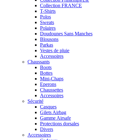
Collection FRANCE
T-Shirts
Polos
Sweats
Polaires
Doudounes Sans Manches
Blousons
Parkas
Vestes de pluie
Accessoires
Chaussants
Boots
Bottes
Mini-Chaps
Eperons
Chaussettes
Accessoires
Sécurité
Casques
Gilets Airbag
Gamme Airsafe
Protections dorsales
Divers
Accessoires