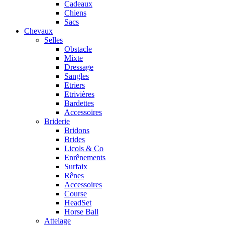
Cadeaux
Chiens
Sacs
Chevaux
Selles
Obstacle
Mixte
Dressage
Sangles
Etriers
Etrivières
Bardettes
Accessoires
Briderie
Bridons
Brides
Licols & Co
Enrênements
Surfaix
Rênes
Accessoires
Course
HeadSet
Horse Ball
Attelage