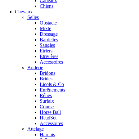
Cadeaux
Chiens
Chevaux
Selles
Obstacle
Mixte
Dressage
Bardettes
Sangles
Etriers
Etrivières
Accessoires
Briderie
Bridons
Brides
Licols & Co
Enrênements
Rênes
Surfaix
Course
Horse Ball
HeadSet
Accessoires
Attelage
Harnais