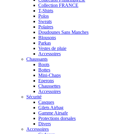
Collection FRANCE
T-Shirts
Polos
Sweats
Polaires
Doudounes Sans Manches
Blousons
Parkas
Vestes de pluie
Accessoires
Chaussants
Boots
Bottes
Mini-Chaps
Eperons
Chaussettes
Accessoires
Sécurité
Casques
Gilets Airbag
Gamme Airsafe
Protections dorsales
Divers
Accessoires