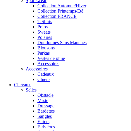
Sportswear
Collection Automne/Hiver
Collection Printemps/Eté
Collection FRANCE
T-Shirts
Polos
Sweats
Polaires
Doudounes Sans Manches
Blousons
Parkas
Vestes de pluie
Accessoires
Accessoires
Cadeaux
Chiens
Chevaux
Selles
Obstacle
Mixte
Dressage
Bardettes
Sangles
Etriers
Etrivières