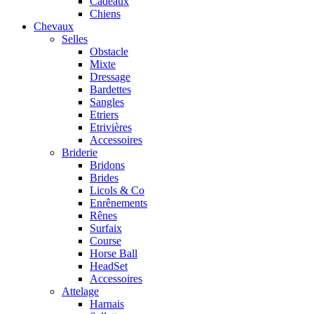
Cadeaux
Chiens
Chevaux
Selles
Obstacle
Mixte
Dressage
Bardettes
Sangles
Etriers
Etrivières
Accessoires
Briderie
Bridons
Brides
Licols & Co
Enrênements
Rênes
Surfaix
Course
Horse Ball
HeadSet
Accessoires
Attelage
Harnais