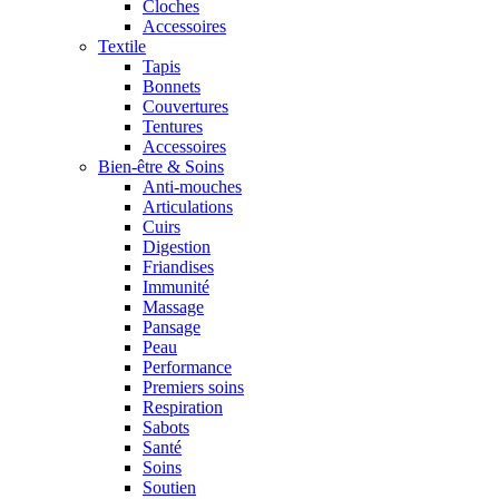
Cloches
Accessoires
Textile
Tapis
Bonnets
Couvertures
Tentures
Accessoires
Bien-être & Soins
Anti-mouches
Articulations
Cuirs
Digestion
Friandises
Immunité
Massage
Pansage
Peau
Performance
Premiers soins
Respiration
Sabots
Santé
Soins
Soutien