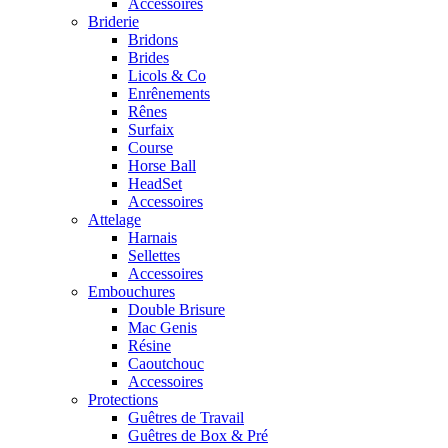
Accessoires
Briderie
Bridons
Brides
Licols & Co
Enrênements
Rênes
Surfaix
Course
Horse Ball
HeadSet
Accessoires
Attelage
Harnais
Sellettes
Accessoires
Embouchures
Double Brisure
Mac Genis
Résine
Caoutchouc
Accessoires
Protections
Guêtres de Travail
Guêtres de Box & Pré