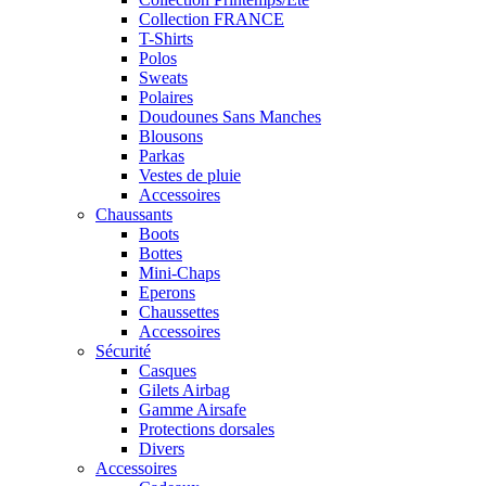
Collection FRANCE
T-Shirts
Polos
Sweats
Polaires
Doudounes Sans Manches
Blousons
Parkas
Vestes de pluie
Accessoires
Chaussants
Boots
Bottes
Mini-Chaps
Eperons
Chaussettes
Accessoires
Sécurité
Casques
Gilets Airbag
Gamme Airsafe
Protections dorsales
Divers
Accessoires