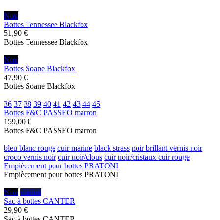
Noir
Bottes Tennessee Blackfox
51,90 €
Bottes Tennessee Blackfox
Noir
Bottes Soane Blackfox
47,90 €
Bottes Soane Blackfox
36
37
38
39
40
41
42
43
44
45
Bottes F&C PASSEO marron
159,00 €
Bottes F&C PASSEO marron
bleu blanc rouge
cuir marine
black strass
noir brillant
vernis noir
croco vernis noir
cuir noir/clous
cuir noir/cristaux
cuir rouge
Empiècement pour bottes PRATONI
Empiècement pour bottes PRATONI
Noir
marine
Sac à bottes CANTER
29,90 €
Sac à bottes CANTER