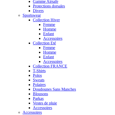
Gamme Airsafe
Protections dorsales
Divers
Sportswear
Collection Hiver
Femme
Homme
Enfant
Accessoires
Collection Eté
Femme
Homme
Enfant
Accessoires
Collection FRANCE
T-Shirts
Polos
Sweats
Polaires
Doudounes Sans Manches
Blousons
Parkas
Vestes de pluie
Accessoires
Accessoires