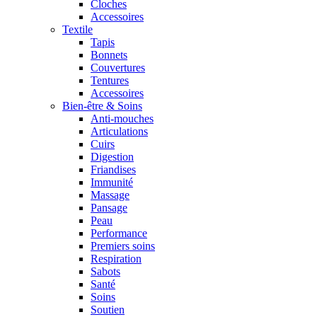
Cloches
Accessoires
Textile
Tapis
Bonnets
Couvertures
Tentures
Accessoires
Bien-être & Soins
Anti-mouches
Articulations
Cuirs
Digestion
Friandises
Immunité
Massage
Pansage
Peau
Performance
Premiers soins
Respiration
Sabots
Santé
Soins
Soutien