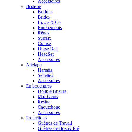
Accessoires
Briderie
Bridons
Brides
Licols & Co
Enrênements
Rênes
Surfaix
Course
Horse Ball
HeadSet
Accessoires
Attelage
Harnais
Sellettes
Accessoires
Embouchures
Double Brisure
Mac Genis
Résine
Caoutchouc
Accessoires
Protections
Guêtres de Travail
Guêtres de Box & Pré