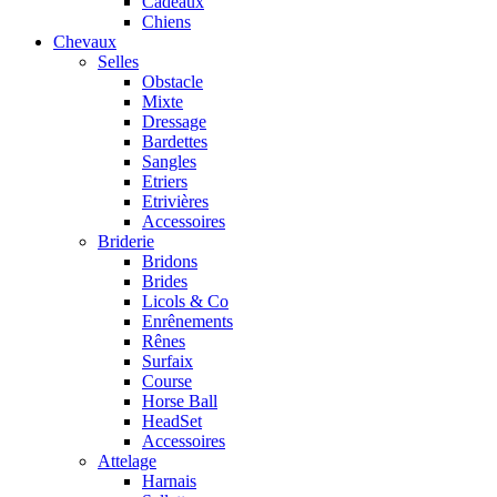
Cadeaux
Chiens
Chevaux
Selles
Obstacle
Mixte
Dressage
Bardettes
Sangles
Etriers
Etrivières
Accessoires
Briderie
Bridons
Brides
Licols & Co
Enrênements
Rênes
Surfaix
Course
Horse Ball
HeadSet
Accessoires
Attelage
Harnais