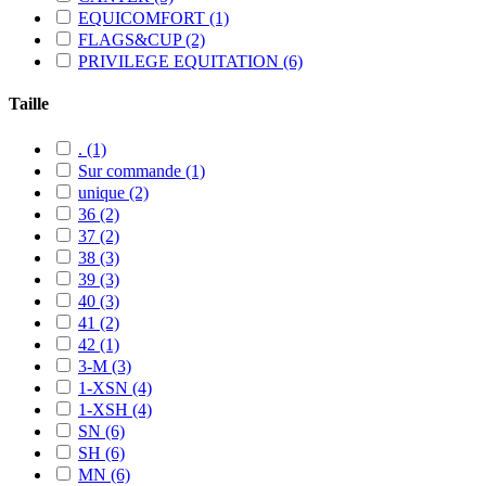
EQUICOMFORT
(1)
FLAGS&CUP
(2)
PRIVILEGE EQUITATION
(6)
Taille
.
(1)
Sur commande
(1)
unique
(2)
36
(2)
37
(2)
38
(3)
39
(3)
40
(3)
41
(2)
42
(1)
3-M
(3)
1-XSN
(4)
1-XSH
(4)
SN
(6)
SH
(6)
MN
(6)