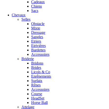
Cadeaux
Chiens
Sacs
Chevaux
Selles
Obstacle
Mixte
Dressage
Sangles
Etriers
Etrivières
Bardettes
Accessoires
Briderie
Bridons
Brides
Licols & Co
Enrênements
Surfaix
Rênes
Accessoires
Course
HeadSet
Horse Ball
Attelage