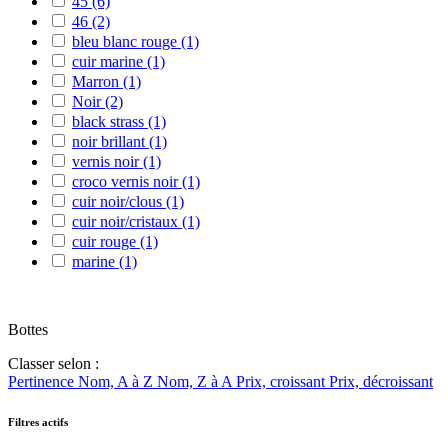
45
(6)
46
(2)
bleu blanc rouge
(1)
cuir marine
(1)
Marron
(1)
Noir
(2)
black strass
(1)
noir brillant
(1)
vernis noir
(1)
croco vernis noir
(1)
cuir noir/clous
(1)
cuir noir/cristaux
(1)
cuir rouge
(1)
marine
(1)
Bottes
Classer selon :
Pertinence
Nom, A à Z
Nom, Z à A
Prix, croissant
Prix, décroissant
Filtres actifs