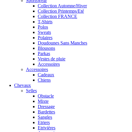
Sportswear
Collection Automne/Hiver
Collection Printemps/Eté
Collection FRANCE
T-Shirts
Polos
Sweats
Polaires
Doudounes Sans Manches
Blousons
Parkas
Vestes de pluie
Accessoires
Accessoires
Cadeaux
Chiens
Chevaux
Selles
Obstacle
Mixte
Dressage
Bardettes
Sangles
Etriers
Etrivières