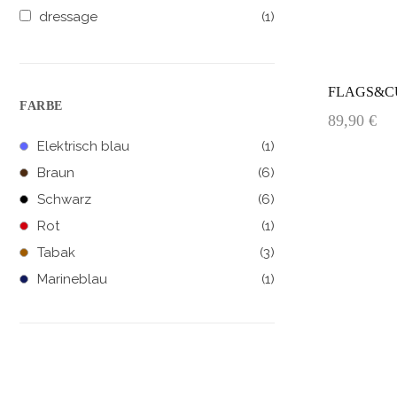
dressage
(1)
FLAGS&CUP 
FARBE
89,90 €
Elektrisch blau
(1)
Braun
(6)
Schwarz
(6)
Rot
(1)
Tabak
(3)
Marineblau
(1)