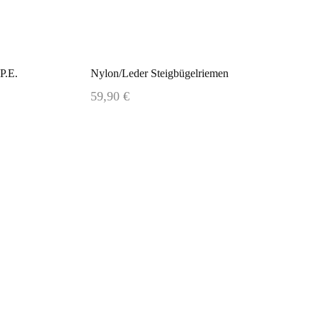
P.E.
Nylon/Leder Steigbügelriemen
59,90 €