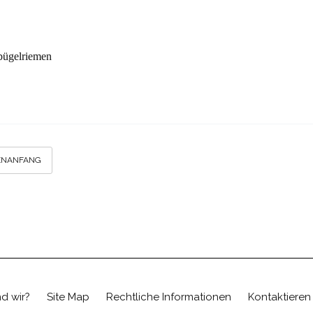
bügelriemen
ENANFANG
d wir?
Site Map
Rechtliche Informationen
Kontaktieren