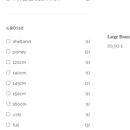
GRÖSSE
Large Branc
shetland
(1)
89,90 €
poney
(2)
120cm
(1)
140cm
(1)
145cm
(2)
150cm
(1)
160cm
(1)
cob
(1)
full
(3)