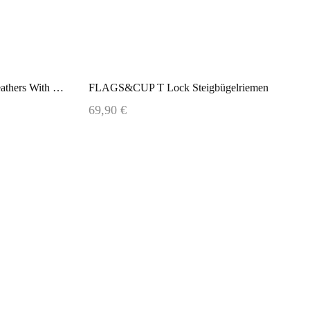
Single Branch F&C Stirrups Leathers With Buckles
FLAGS&CUP T Lock Steigbügelriemen
69,90 €