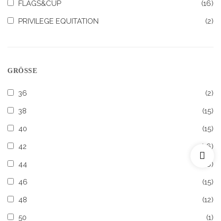
FLAGS&CUP
(16)
PRIVILEGE EQUITATION
(2)
GRÖSSE
36
(2)
38
(15)
40
(15)
42
(16)
44
(16)
46
(15)
48
(12)
50
(1)